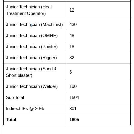
Junior Technician (Heat
12
Treatment Operator)
Junior Techn
i
cian (Machinist)
430
Junior Technician (OMHE)
48
Junior Technician (Painter)
18
Junior Technician (Rigger)
32
Junior Technician (Sand &
6
Short blaster)
Junior Technician (Welder)
190
Sub Total
1504
Indirect IEs @ 20%
301
Total
1805